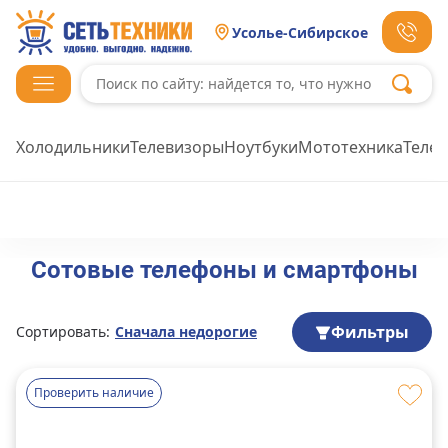
Усолье-Сибирское
Холодильники
Телевизоры
Ноутбуки
Мототехника
Теле
Сотовые телефоны и смартфоны
Фильтры
Сортировать:
Сначала недорогие
Проверить наличие