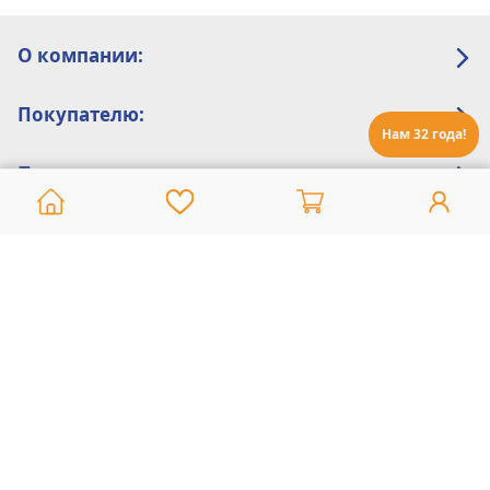
О компании:
Покупателю:
Нам 32 года!
Помощь:
Техническая поддержка
8 800 775 20 30
Интернет-магазин
8 924 548 85 07
Ежедневно с 10:00 до 19:00 (время Иркутское)
Этот сайт защищен reCaptcha и Google
Политика конфиденциальности
и
Условия пользования
применяются