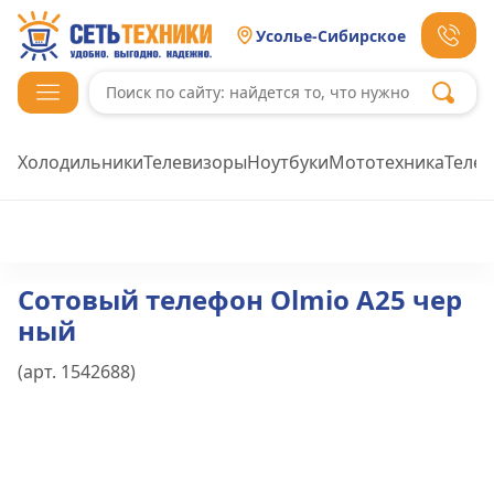
Усолье-Сибирское
Холодильники
Телевизоры
Ноутбуки
Мототехника
Теле
Сотовый телефон Olmio A25 чер
ный
(арт.
1542688
)