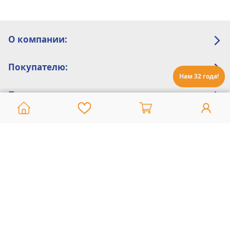
О компании:
Покупателю:
Нам 32 года!
Помощь:
Техническая поддержка
8 800 775 20 30
Интернет-магазин
8 924 548 85 07
Ежедневно с 10:00 до 19:00 (время Иркутское)
Этот сайт защищен reCaptcha и Google
Политика конфиденциальности
и
Условия пользования
применяются