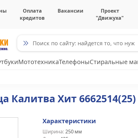
ны
Оплата
Вакансии
Проект
кредитов
"Движуха"
утбуки
Мототехника
Телефоны
Стиральные м
а Калитва Хит 6662514(25)
Характеристики
Ширина
:
250
мм