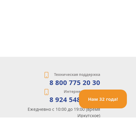
Техническая поддержка
8 800 775 20 30
Интернет-магазин
8 924 548 85 07
Нам 32 года!
Ежедневно с 10:00 до 19:00 (время
Иркутское)
Этот сайт защищен reCaptcha и Google
Политика конфиденциальности
и
Условия пользования
применяются