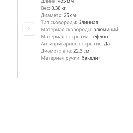
Длина
:
435
мм
Вес
:
0.38
кг
Диаметр
:
25
см
Тип сковороды
:
блинная
Материал сковороды
:
алюминий
Материал покрытия
:
тефлон
Антипригарное покрытие
:
Да
Диаметр дна
:
22.3
см
Материал ручки
:
бакелит