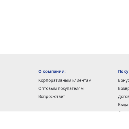
О компании:
Поку
Корпоративным клиентам
Бону
Оптовым покупателям
Возв
Вопрос-ответ
Дого
Выда
Доста
Как 
Наши