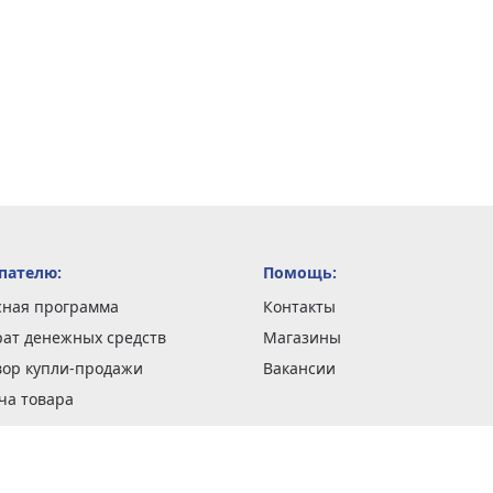
пателю:
Помощь:
сная программа
Контакты
рат денежных средств
Магазины
вор купли-продажи
Вакансии
ча товара
вка заказов
оформить заказ
 акции