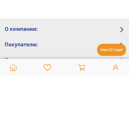
О компании:
Покупателю:
Нам 32 года!
Помощь:
Техническая поддержка
8 800 775 20 30
Интернет-магазин
8 924 548 85 07
Ежедневно с 10:00 до 19:00 (время Иркутское)
Этот сайт защищен reCaptcha и Google
Политика конфиденциальности
и
Условия пользования
применяются