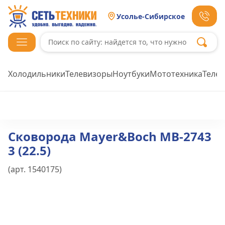
Усолье-Сибирское
Холодильники
Телевизоры
Ноутбуки
Мототехника
Теле
Сковорода Mayer&Boch MB-2743
3 (22.5)
(арт.
1540175
)