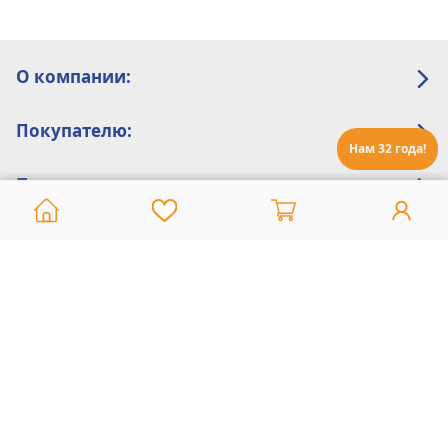
О компании:
Покупателю:
Нам 32 года!
Помощь:
Техническая поддержка
8 800 775 20 30
Интернет-магазин
8 924 548 85 07
Ежедневно с 10:00 до 19:00 (время Иркутское)
Этот сайт защищен reCaptcha и Google
Политика конфиденциальности
и
Условия пользования
применяются