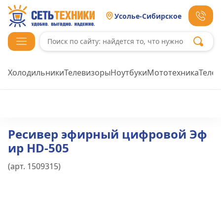
Усолье-Сибирское
Холодильники
Телевизоры
Ноутбуки
Мототехника
Теле
Ресивер эфирный цифровой Эф
ир HD-505
(арт.
1509315
)