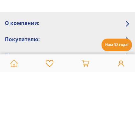
О компании:
Покупателю:
Нам 32 года!
Помощь:
Техническая поддержка
8 800 775 20 30
Интернет-магазин
8 924 548 85 07
Ежедневно с 10:00 до 19:00 (время Иркутское)
Этот сайт защищен reCaptcha и Google
Политика конфиденциальности
и
Условия пользования
применяются