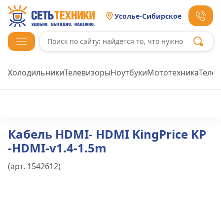
Усолье-Сибирское
Холодильники
Телевизоры
Ноутбуки
Мототехника
Теле
Кабель HDMI- HDMI KingPrice KP
-HDMI-v1.4-1.5m
(арт.
1542612
)