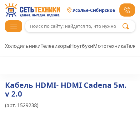
Усолье-Сибирское
Холодильники
Телевизоры
Ноутбуки
Мототехника
Теле
Кабель HDMI- HDMI Cadena 5м.
v 2.0
(арт.
1529238
)