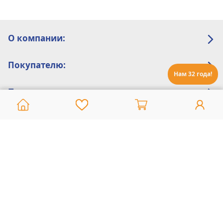
О компании:
Покупателю:
Нам 32 года!
Помощь:
Техническая поддержка
8 800 775 20 30
Интернет-магазин
8 924 548 85 07
Ежедневно с 10:00 до 19:00 (время Иркутское)
Этот сайт защищен reCaptcha и Google
Политика конфиденциальности
и
Условия пользования
применяются