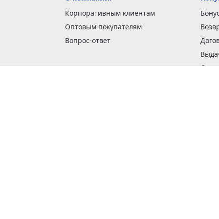
Корпоративным клиентам
Бону
Оптовым покупателям
Возв
Вопрос-ответ
Дого
Выда
Доста
Как 
Наши
Обме
О га
Опла
Пода
Покуп
Поли
Сбор
Спос
Стат