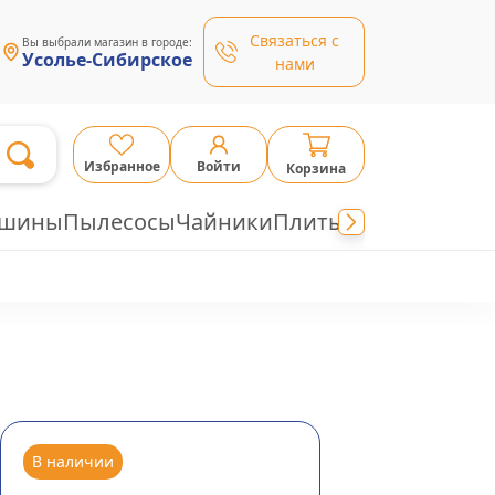
Связаться с
Вы выбрали магазин в городе:
Усолье-Сибирское
нами
Избранное
Войти
Корзина
ашины
Пылесосы
Чайники
Плиты
В наличии