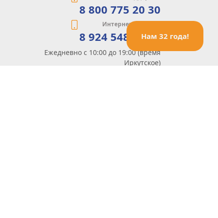
8 800 775 20 30
Интернет-магазин
8 924 548 85 07
Нам 32 года!
Ежедневно с 10:00 до 19:00 (время
Иркутское)
Этот сайт защищен reCaptcha и Google
Политика конфиденциальности
и
Условия пользования
применяются
Политика Конфиденциальности