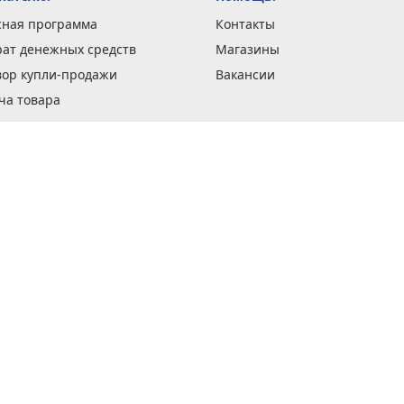
сная программа
Контакты
рат денежных средств
Магазины
вор купли-продажи
Вакансии
ча товара
вка заказов
оформить заказ
 акции
н и возврат товара
рантии
та кредитов
рочные сертификаты
ка в кредит
тика конфиденциальности
ка изделий
обы оплаты
ус ремонта