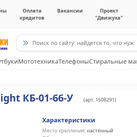
ны
Оплата
Вакансии
Проект
кредитов
"Движуха"
утбуки
Мототехника
Телефоны
Стиральные м
ight КБ-01-66-У
(арт.
1508291
)
Характеристики
Место крепления
:
настенный