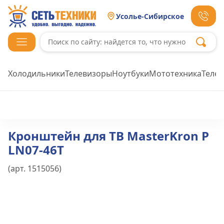
Усолье-Сибирское
Холодильники
Телевизоры
Ноутбуки
Мототехника
Теле
Кронштейн для ТВ MasterKron P
LN07-46T
(арт.
1515056
)