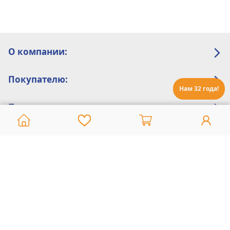
О компании:
Покупателю:
Нам 32 года!
Помощь:
Техническая поддержка
8 800 775 20 30
Интернет-магазин
8 924 548 85 07
Ежедневно с 10:00 до 19:00 (время Иркутское)
Этот сайт защищен reCaptcha и Google
Политика конфиденциальности
и
Условия пользования
применяются