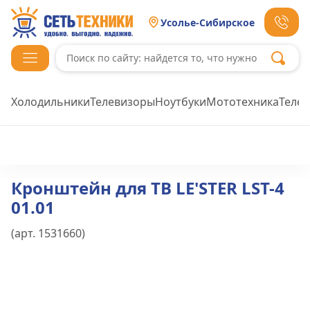
Усолье-Сибирское
Холодильники
Телевизоры
Ноутбуки
Мототехника
Теле
Кронштейн для ТВ LE'STER LST-4
01.01
(арт.
1531660
)