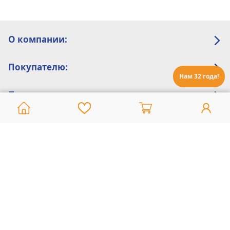
О компании:
Покупателю:
Нам 32 года!
Помощь:
Техническая поддержка
8 800 775 20 30
Интернет-магазин
8 924 548 85 07
Ежедневно с 10:00 до 19:00 (время Иркутское)
Этот сайт защищен reCaptcha и Google
Политика конфиденциальности
и
Условия пользования
применяются