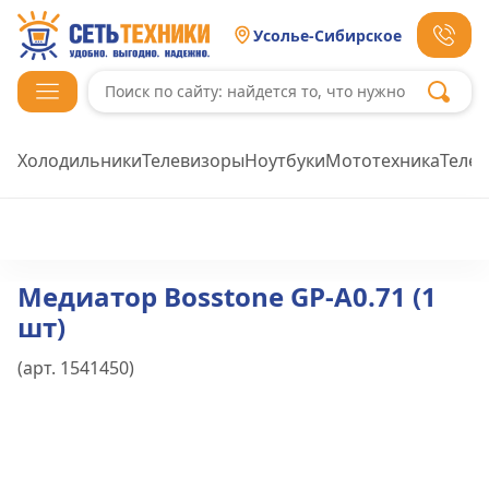
Усолье-Сибирское
Холодильники
Телевизоры
Ноутбуки
Мототехника
Теле
Медиатор Bosstone GP-A0.71 (1
шт)
(арт.
1541450
)