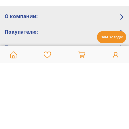
О компании:
Покупателю:
Нам 32 года!
Помощь:
Техническая поддержка
8 800 775 20 30
Интернет-магазин
8 924 548 85 07
Ежедневно с 10:00 до 19:00 (время Иркутское)
Этот сайт защищен reCaptcha и Google
Политика конфиденциальности
и
Условия пользования
применяются