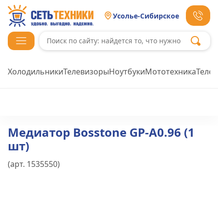
Усолье-Сибирское
Холодильники
Телевизоры
Ноутбуки
Мототехника
Теле
Медиатор Bosstone GP-A0.96 (1
шт)
(арт.
1535550
)