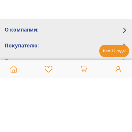
О компании:
Покупателю:
Нам 32 года!
Помощь:
Техническая поддержка
8 800 775 20 30
Интернет-магазин
8 924 548 85 07
Ежедневно с 10:00 до 19:00 (время Иркутское)
Этот сайт защищен reCaptcha и Google
Политика конфиденциальности
и
Условия пользования
применяются