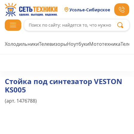
Усолье-Сибирское
Холодильники
Телевизоры
Ноутбуки
Мототехника
Теле
Стойка под синтезатор VESTON
KS005
(арт.
1476788
)