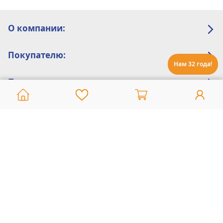
О компании:
Покупателю:
Нам 32 года!
Помощь:
Техническая поддержка
8 800 775 20 30
Интернет-магазин
8 924 548 85 07
Ежедневно с 10:00 до 19:00 (время Иркутское)
Этот сайт защищен reCaptcha и Google
Политика конфиденциальности
и
Условия пользования
применяются