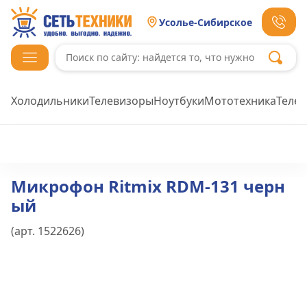
Усолье-Сибирское
Холодильники
Телевизоры
Ноутбуки
Мототехника
Теле
Микрофон Ritmix RDM-131 черн
ый
(арт.
1522626
)