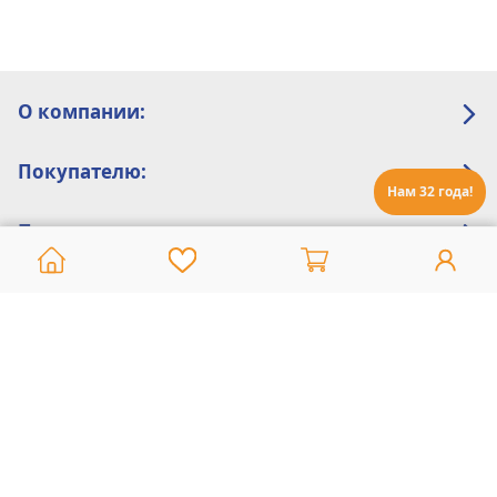
О компании:
Покупателю:
Нам 32 года!
Помощь:
Техническая поддержка
8 800 775 20 30
Интернет-магазин
8 924 548 85 07
Ежедневно с 10:00 до 19:00 (время Иркутское)
Этот сайт защищен reCaptcha и Google
Политика конфиденциальности
и
Условия пользования
применяются