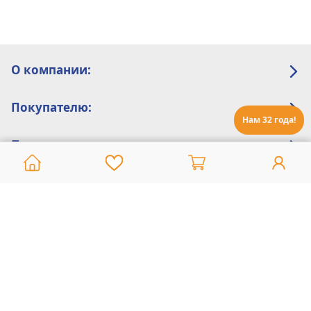
О компании:
Покупателю:
Нам 32 года!
Помощь:
Техническая поддержка
8 800 775 20 30
Интернет-магазин
8 924 548 85 07
Ежедневно с 10:00 до 19:00 (время Иркутское)
Этот сайт защищен reCaptcha и Google
Политика конфиденциальности
и
Условия пользования
применяются