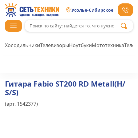
Усолье-Сибирское
Холодильники
Телевизоры
Ноутбуки
Мототехника
Теле
Гитара Fabio ST200 RD Metall(Н/
S/S)
(арт.
1542377
)