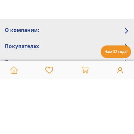
О компании:
Покупателю:
Нам 32 года!
Помощь:
Техническая поддержка
8 800 775 20 30
Интернет-магазин
8 924 548 85 07
Ежедневно с 10:00 до 19:00 (время Иркутское)
Этот сайт защищен reCaptcha и Google
Политика конфиденциальности
и
Условия пользования
применяются