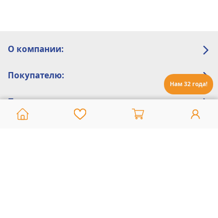
О компании:
Покупателю:
Нам 32 года!
Помощь:
Техническая поддержка
8 800 775 20 30
Интернет-магазин
8 924 548 85 07
Ежедневно с 10:00 до 19:00 (время Иркутское)
Этот сайт защищен reCaptcha и Google
Политика конфиденциальности
и
Условия пользования
применяются