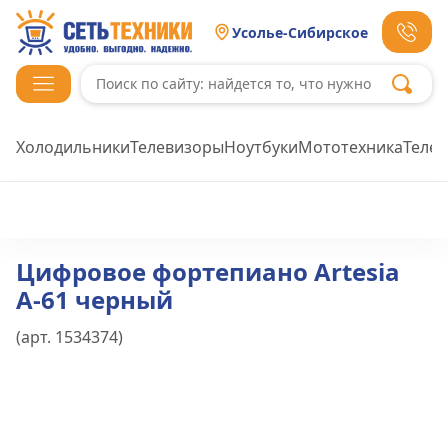
Усолье-Сибирское
Холодильники
Телевизоры
Ноутбуки
Мототехника
Теле
Цифровое фортепиано Artesia
A-61 черный
(арт.
1534374
)