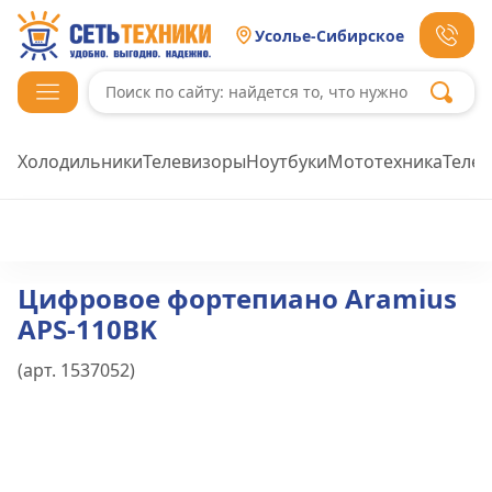
Усолье-Сибирское
Холодильники
Телевизоры
Ноутбуки
Мототехника
Теле
Цифровое фортепиано Aramius
APS-110BK
(арт.
1537052
)