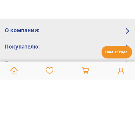
О компании:
Покупателю:
Нам 32 года!
Помощь:
Техническая поддержка
8 800 775 20 30
Интернет-магазин
8 924 548 85 07
Ежедневно с 10:00 до 19:00 (время Иркутское)
Этот сайт защищен reCaptcha и Google
Политика конфиденциальности
и
Условия пользования
применяются