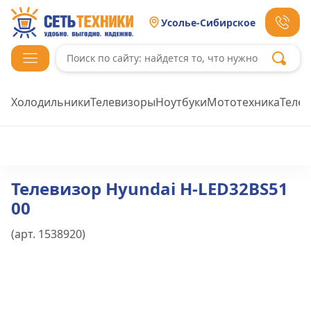
Усолье-Сибирское
Холодильники
Телевизоры
Ноутбуки
Мототехника
Теле
Телевизор Hyundai H-LED32BS51
00
(арт.
1538920
)