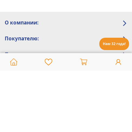
О компании:
Покупателю:
Нам 32 года!
Помощь:
Техническая поддержка
8 800 775 20 30
Интернет-магазин
8 924 548 85 07
Ежедневно с 10:00 до 19:00 (время Иркутское)
Этот сайт защищен reCaptcha и Google
Политика конфиденциальности
и
Условия пользования
применяются