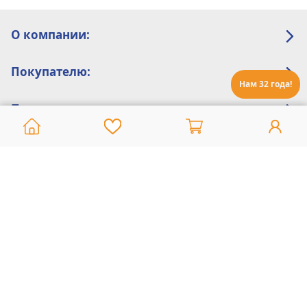
О компании:
Покупателю:
Нам 32 года!
Помощь:
Техническая поддержка
8 800 775 20 30
Интернет-магазин
8 924 548 85 07
Ежедневно с 10:00 до 19:00 (время Иркутское)
Этот сайт защищен reCaptcha и Google
Политика конфиденциальности
и
Условия пользования
применяются