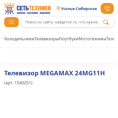
Усолье-Сибирское
Холодильники
Телевизоры
Ноутбуки
Мототехника
Теле
Телевизор MEGAMAX 24MG11H
(арт.
1540251
)