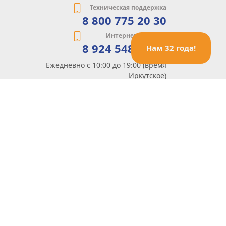
Техническая поддержка
8 800 775 20 30
Интернет-магазин
8 924 548 85 07
Нам 32 года!
Ежедневно с 10:00 до 19:00 (время
Иркутское)
Этот сайт защищен reCaptcha и Google
Политика конфиденциальности
и
Условия пользования
применяются
Политика Конфиденциальности