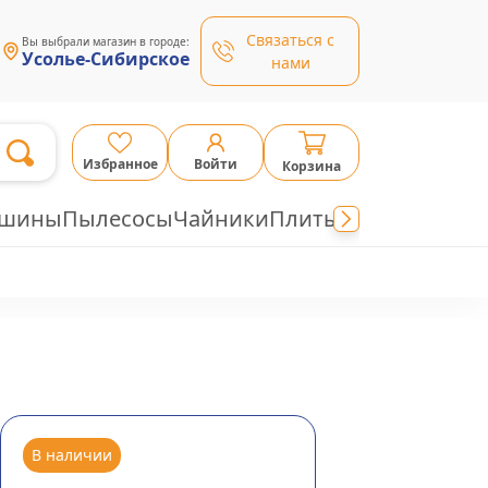
Связаться с
Вы выбрали магазин в городе:
Усолье-Сибирское
нами
Избранное
Войти
Корзина
ашины
Пылесосы
Чайники
Плиты
В наличии