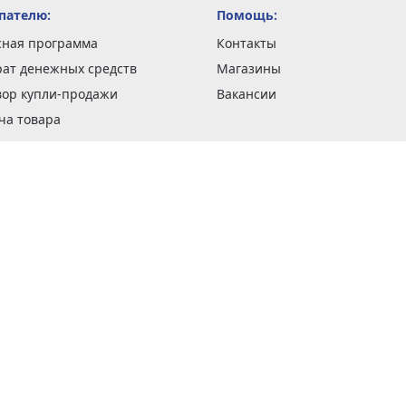
пателю:
Помощь:
сная программа
Контакты
рат денежных средств
Магазины
вор купли-продажи
Вакансии
ча товара
вка заказов
оформить заказ
 акции
н и возврат товара
рантии
та кредитов
рочные сертификаты
ка в кредит
тика конфиденциальности
ка изделий
обы оплаты