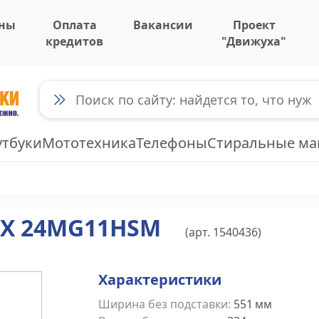
ны
Оплата
Вакансии
Проект
кредитов
"Движуха"
утбуки
Мототехника
Телефоны
Стиральные м
X 24MG11HSM
(арт.
1540436
)
Характеристики
Ширина без подставки
:
551
мм