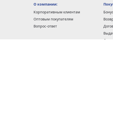
О компании:
Поку
Корпоративным клиентам
Бону
Оптовым покупателям
Возв
Вопрос-ответ
Дого
Выда
Доста
Как 
Наши
Обме
О га
Опла
Пода
Покуп
Поли
Сбор
Спос