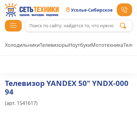
Усолье-Сибирское
Холодильники
Телевизоры
Ноутбуки
Мототехника
Теле
Телевизор YANDEX 50" YNDX-000
94
(арт.
1541617
)