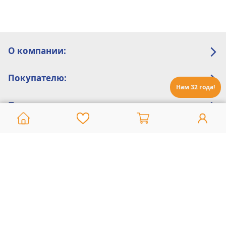
О компании:
Покупателю:
Нам 32 года!
Помощь:
Техническая поддержка
8 800 775 20 30
Интернет-магазин
8 924 548 85 07
Ежедневно с 10:00 до 19:00 (время Иркутское)
Этот сайт защищен reCaptcha и Google
Политика конфиденциальности
и
Условия пользования
применяются