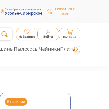
Связаться с
Вы выбрали магазин в городе:
Усолье-Сибирское
нами
Избранное
Войти
Корзина
ашины
Пылесосы
Чайники
Плиты
В наличии