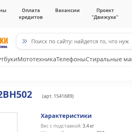
ны
Оплата
Вакансии
Проект
кредитов
"Движуха"
утбуки
Мототехника
Телефоны
Стиральные м
2BH502
(арт.
1541689
)
Характеристики
Вес с подставкой
:
3.4
кг