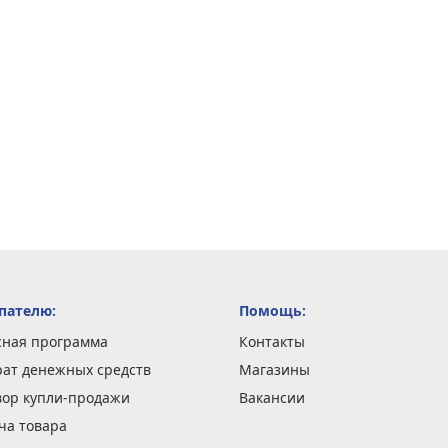
пателю:
Помощь:
сная программа
Контакты
рат денежных средств
Магазины
вор купли-продажи
Вакансии
ча товара