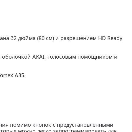
ана 32 дюйма (80 см) и разрешением HD Ready
 с оболочкой AKAI, голосовым помощником и
ortex A35.
ения помимо кнопок с предустановленными
оторые можно легко запрограммировать для