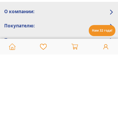
О компании:
Покупателю:
Нам 32 года!
Помощь:
Техническая поддержка
8 800 775 20 30
Интернет-магазин
8 924 548 85 07
Ежедневно с 10:00 до 19:00 (время Иркутское)
Этот сайт защищен reCaptcha и Google
Политика конфиденциальности
и
Условия пользования
применяются