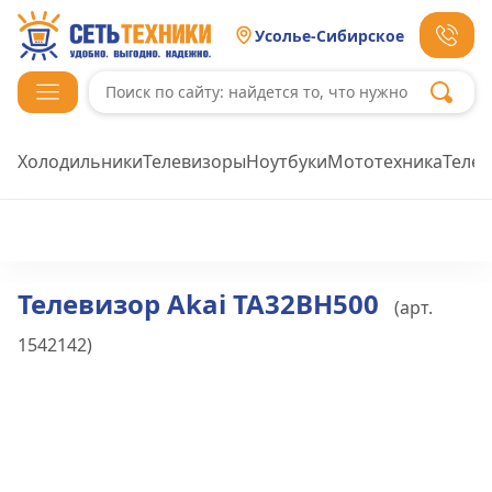
Усолье-Сибирское
Холодильники
Телевизоры
Ноутбуки
Мототехника
Теле
Телевизор Akai TA32BH500
(арт.
1542142
)