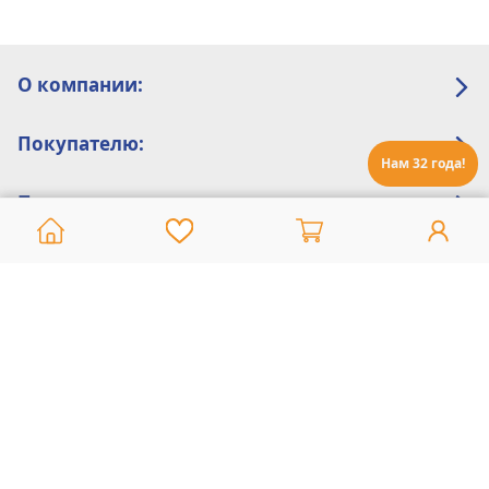
О компании:
Покупателю:
Нам 32 года!
Помощь:
Техническая поддержка
8 800 775 20 30
Интернет-магазин
8 924 548 85 07
Ежедневно с 10:00 до 19:00 (время Иркутское)
Этот сайт защищен reCaptcha и Google
Политика конфиденциальности
и
Условия пользования
применяются