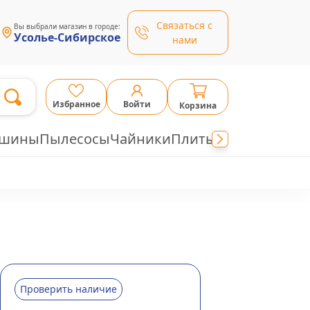
Связаться с
Вы выбрали магазин в городе:
Усолье-Сибирское
нами
Избранное
Войти
Корзина
ашины
Пылесосы
Чайники
Плиты
Проверить наличие