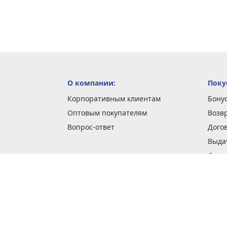
О компании:
Поку
Корпоративным клиентам
Бону
Оптовым покупателям
Возв
Вопрос-ответ
Дого
Выда
Доста
Как 
Наши
Обме
О га
Опла