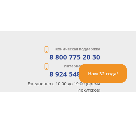
Техническая поддержка
8 800 775 20 30
Интернет-магазин
8 924 548 85 07
Нам 32 года!
Ежедневно с 10:00 до 19:00 (время
Иркутское)
Этот сайт защищен reCaptcha и Google
Политика конфиденциальности
и
Условия пользования
применяются
Политика Конфиденциальности