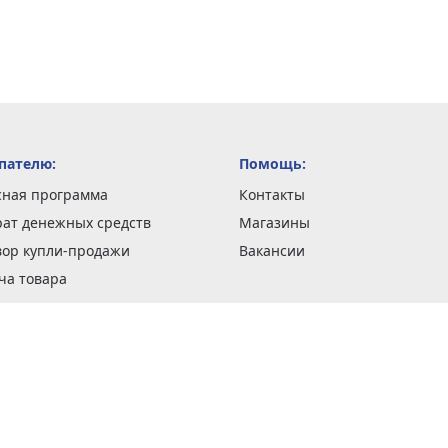
пателю:
Помощь:
сная программа
Контакты
рат денежных средств
Магазины
вор купли-продажи
Вакансии
ча товара
вка заказов
оформить заказ
 акции
н и возврат товара
рантии
та кредитов