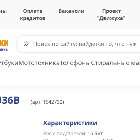
ны
Оплата
Вакансии
Проект
кредитов
"Движуха"
утбуки
Мототехника
Телефоны
Стиральные м
U36B
(арт.
1542732
)
Характеристики
Вес с подставкой
:
16.5
кг