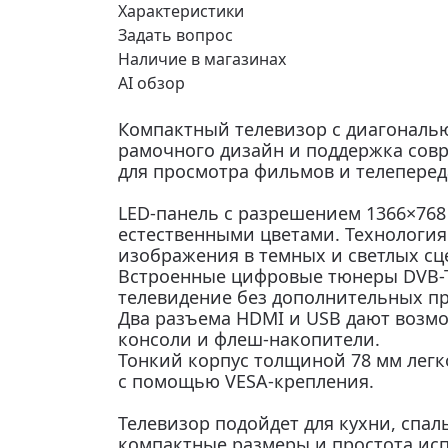
Характеристики
Задать вопрос
Наличие в магазинах
AI обзор
Компактный телевизор с диагональ
рамочного дизайн и поддержка сов
для просмотра фильмов и телеперед
LED-панель с разрешением 1366×768
естественными цветами. Технология
изображения в темных и светлых сц
Встроенные цифровые тюнеры DVB-T
телевидение без дополнительных пр
Два разъема HDMI и USB дают возм
консоли и флеш-накопители.
Тонкий корпус толщиной 78 мм легко
с помощью VESA-крепления.
Телевизор подойдет для кухни, спа
компактные размеры и простота ис