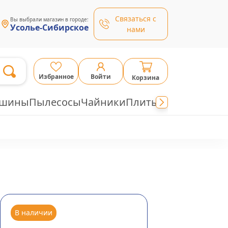
Связаться с
Вы выбрали магазин в городе:
Усолье-Сибирское
нами
Избранное
Войти
Корзина
ашины
Пылесосы
Чайники
Плиты
В наличии