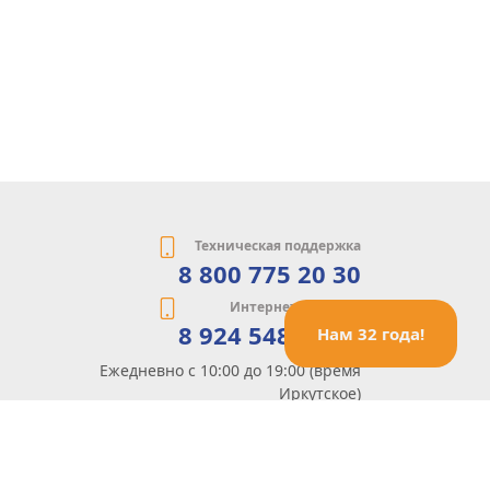
Техническая поддержка
8 800 775 20 30
Интернет-магазин
8 924 548 85 07
Нам 32 года!
Ежедневно с 10:00 до 19:00 (время
Иркутское)
Этот сайт защищен reCaptcha и Google
Политика конфиденциальности
и
Условия пользования
применяются