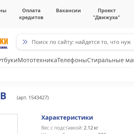
ны
Оплата
Вакансии
Проект
кредитов
"Движуха"
утбуки
Мототехника
Телефоны
Стиральные м
2B
(арт.
1543427
)
Характеристики
Вес с подставкой
:
2.12
кг