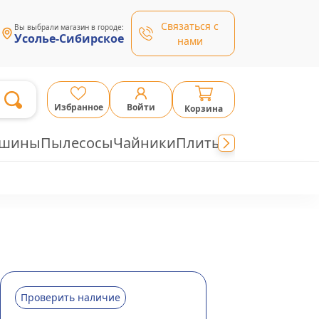
Связаться с
Вы выбрали магазин в городе:
Усолье-Сибирское
нами
Избранное
Войти
Корзина
ашины
Пылесосы
Чайники
Плиты
Проверить наличие