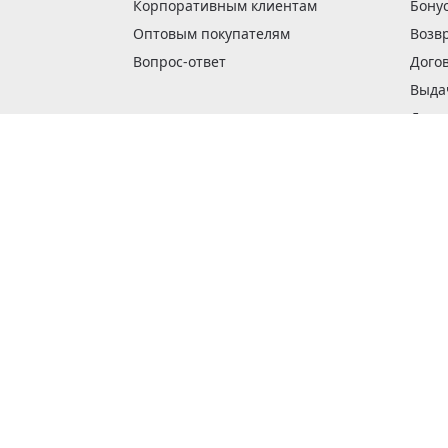
Корпоративным клиентам
Бону
Оптовым покупателям
Возв
Вопрос-ответ
Дого
Выда
Доста
Как 
Наши
Обме
О га
Опла
Пода
Покуп
Поли
Сбор
Спос
Стат