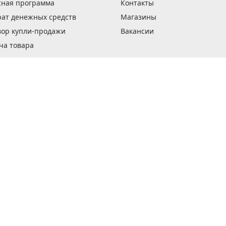
сная программа
Контакты
рат денежных средств
Магазины
вор купли-продажи
Вакансии
ча товара
вка заказов
оформить заказ
 акции
н и возврат товара
рантии
та кредитов
рочные сертификаты
ка в кредит
тика конфиденциальности
ка изделий
обы оплаты
ус ремонта