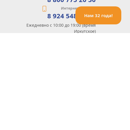
Интернет-магазин
8 924 548 85 07
Нам 32 года!
Ежедневно с 10:00 до 19:00 (время
Иркутское)
Этот сайт защищен reCaptcha и Google
Политика конфиденциальности
и
Условия пользования
применяются
Политика Конфиденциальности