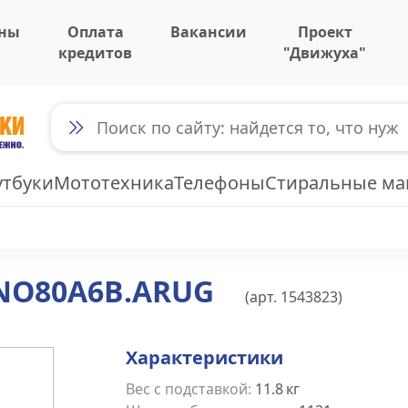
ны
Оплата
Вакансии
Проект
кредитов
"Движуха"
утбуки
Мототехника
Телефоны
Стиральные м
ANO80A6B.ARUG
(арт.
1543823
)
Характеристики
Вес с подставкой
:
11.8
кг