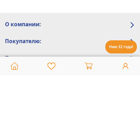
О компании:
Покупателю:
Нам 32 года!
Помощь:
Техническая поддержка
8 800 775 20 30
Интернет-магазин
8 924 548 85 07
Ежедневно с 10:00 до 19:00 (время Иркутское)
Этот сайт защищен reCaptcha и Google
Политика конфиденциальности
и
Условия пользования
применяются