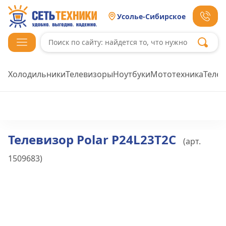
Усолье-Сибирское
Холодильники
Телевизоры
Ноутбуки
Мототехника
Теле
Телевизор Polar P24L23T2C
(арт.
1509683
)