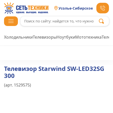
Усолье-Сибирское
Холодильники
Телевизоры
Ноутбуки
Мототехника
Теле
Телевизор Starwind SW-LED32SG
300
(арт.
1529575
)