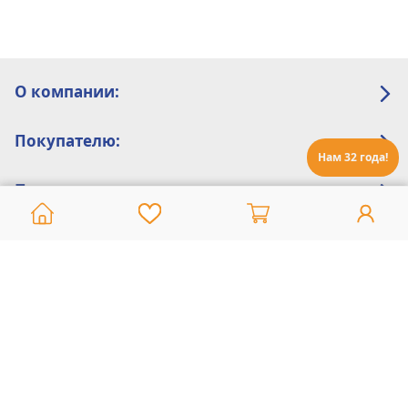
О компании:
Покупателю:
Нам 32 года!
Помощь:
Техническая поддержка
8 800 775 20 30
Интернет-магазин
8 924 548 85 07
Ежедневно с 10:00 до 19:00 (время Иркутское)
Этот сайт защищен reCaptcha и Google
Политика конфиденциальности
и
Условия пользования
применяются