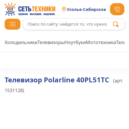
Усолье-Сибирское
Холодильники
Телевизоры
Ноутбуки
Мототехника
Теле
Телевизор Polarline 40PL51TC
(арт.
1531128
)