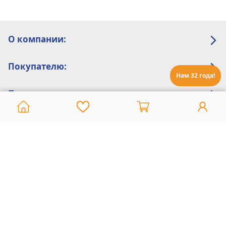
О компании:
Покупателю:
Нам 32 года!
Помощь:
Техническая поддержка
8 800 775 20 30
Интернет-магазин
8 924 548 85 07
Ежедневно с 10:00 до 19:00 (время Иркутское)
Этот сайт защищен reCaptcha и Google
Политика конфиденциальности
и
Условия пользования
применяются