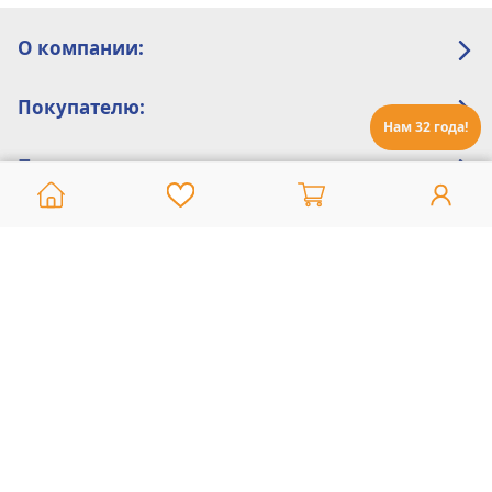
О компании:
Покупателю:
Нам 32 года!
Помощь:
Техническая поддержка
8 800 775 20 30
Интернет-магазин
8 924 548 85 07
Ежедневно с 10:00 до 19:00 (время Иркутское)
Этот сайт защищен reCaptcha и Google
Политика конфиденциальности
и
Условия пользования
применяются