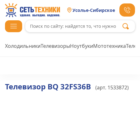
Усолье-Сибирское
Холодильники
Телевизоры
Ноутбуки
Мототехника
Теле
Телевизор BQ 32FS36B
(арт.
1533872
)