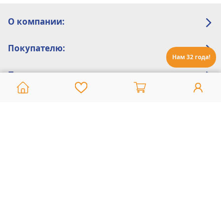
О компании:
Покупателю:
Нам 32 года!
Помощь:
Техническая поддержка
8 800 775 20 30
Интернет-магазин
8 924 548 85 07
Ежедневно с 10:00 до 19:00 (время Иркутское)
Этот сайт защищен reCaptcha и Google
Политика конфиденциальности
и
Условия пользования
применяются