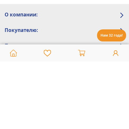
О компании:
Покупателю:
Нам 32 года!
Помощь:
Техническая поддержка
8 800 775 20 30
Интернет-магазин
8 924 548 85 07
Ежедневно с 10:00 до 19:00 (время Иркутское)
Этот сайт защищен reCaptcha и Google
Политика конфиденциальности
и
Условия пользования
применяются