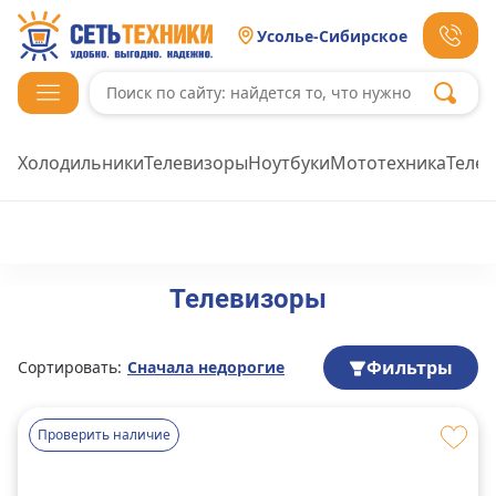
Усолье-Сибирское
Холодильники
Телевизоры
Ноутбуки
Мототехника
Теле
Телевизоры
Фильтры
Сортировать:
Сначала недорогие
Проверить наличие