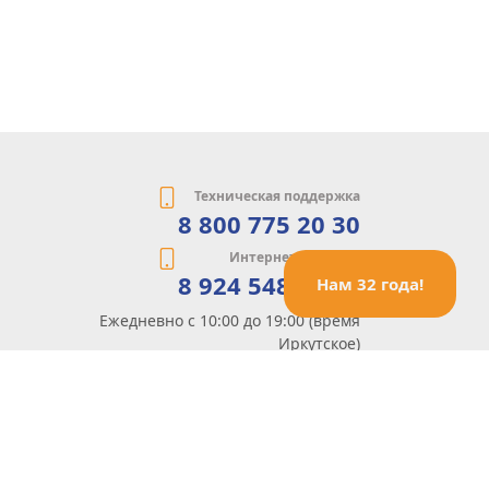
Техническая поддержка
8 800 775 20 30
Интернет-магазин
8 924 548 85 07
Нам 32 года!
Ежедневно с 10:00 до 19:00 (время
Иркутское)
Этот сайт защищен reCaptcha и Google
Политика конфиденциальности
и
Условия пользования
применяются