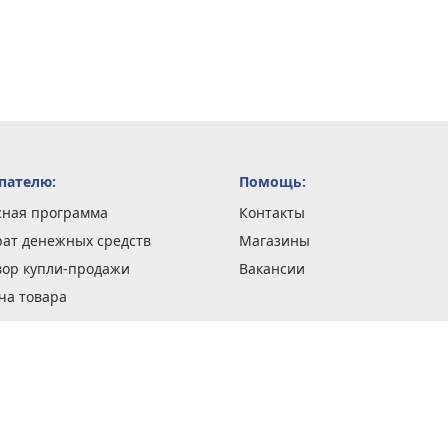
пателю:
Помощь:
сная программа
Контакты
рат денежных средств
Магазины
вор купли-продажи
Вакансии
ча товара
вка заказов
оформить заказ
 акции
н и возврат товара
рантии