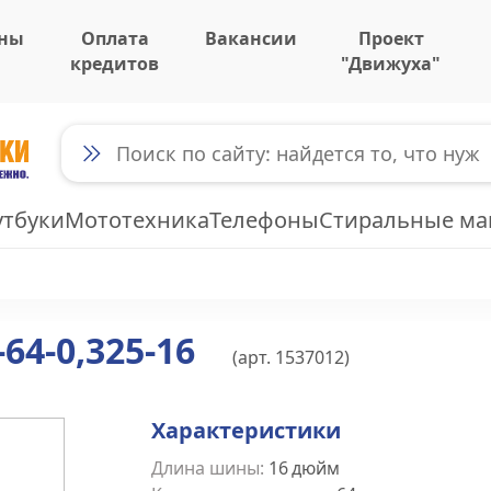
ны
Оплата
Вакансии
Проект
кредитов
"Движуха"
утбуки
Мототехника
Телефоны
Стиральные м
64-0,325-16
(арт.
1537012
)
Характеристики
Длина шины
:
16
дюйм