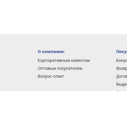
О компании:
Поку
Корпоративным клиентам
Бону
Оптовым покупателям
Возв
Вопрос-ответ
Дого
Выда
Доста
Как 
Наши
Обме
О га