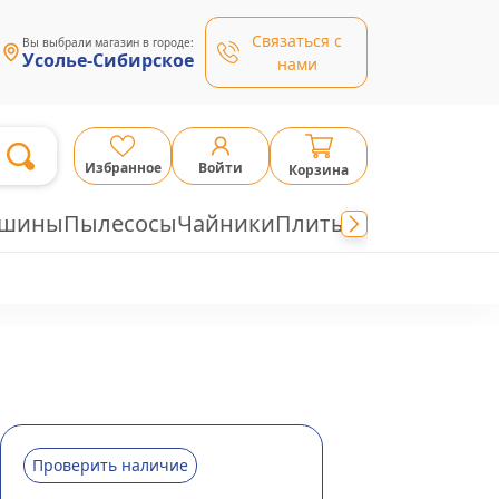
Связаться с
Вы выбрали магазин в городе:
Усолье-Сибирское
нами
Избранное
Войти
Корзина
ашины
Пылесосы
Чайники
Плиты
Проверить наличие