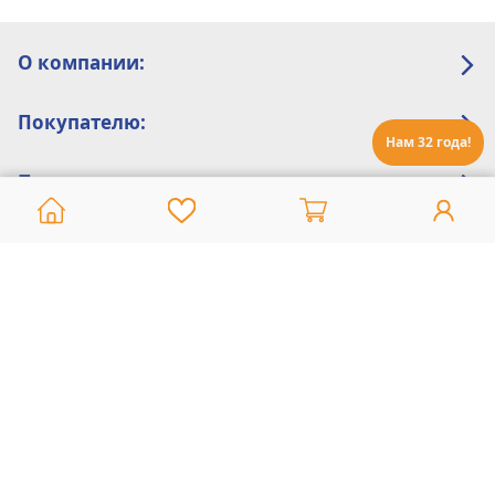
О компании:
Покупателю:
Нам 32 года!
Помощь:
Техническая поддержка
8 800 775 20 30
Интернет-магазин
8 924 548 85 07
Ежедневно с 10:00 до 19:00 (время Иркутское)
Этот сайт защищен reCaptcha и Google
Политика конфиденциальности
и
Условия пользования
применяются