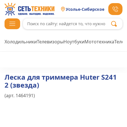
Усолье-Сибирское
Холодильники
Телевизоры
Ноутбуки
Мототехника
Теле
Леска для триммера Huter S241
2 (звезда)
(арт.
1464191
)