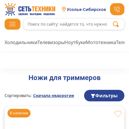
Усолье-Сибирское
Холодильники
Телевизоры
Ноутбуки
Мототехника
Теле
Ножи для триммеров
Фильтры
Сортировать:
Сначала недорогие
В наличии