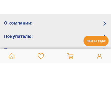
О компании:
Покупателю:
Нам 32 года!
Помощь:
Техническая поддержка
8 800 775 20 30
Интернет-магазин
8 924 548 85 07
Ежедневно с 10:00 до 19:00 (время Иркутское)
Этот сайт защищен reCaptcha и Google
Политика конфиденциальности
и
Условия пользования
применяются