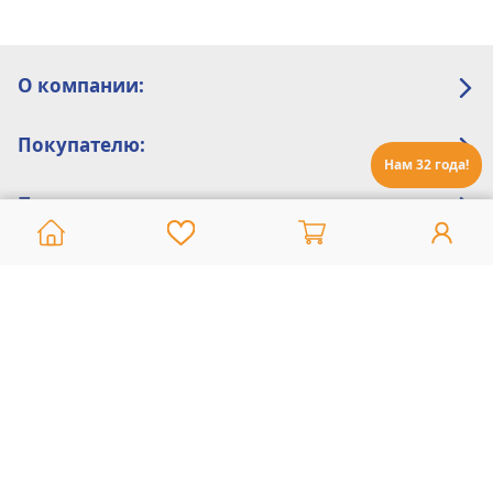
О компании:
Покупателю:
Нам 32 года!
Помощь:
Техническая поддержка
8 800 775 20 30
Интернет-магазин
8 924 548 85 07
Ежедневно с 10:00 до 19:00 (время Иркутское)
Этот сайт защищен reCaptcha и Google
Политика конфиденциальности
и
Условия пользования
применяются