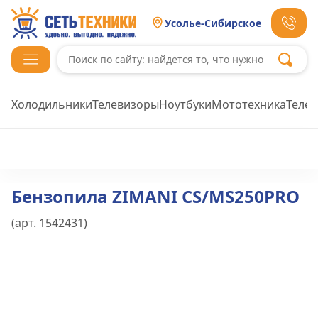
Усолье-Сибирское
Холодильники
Телевизоры
Ноутбуки
Мототехника
Теле
Бензопила ZIMANI CS/MS250PRO
(арт.
1542431
)