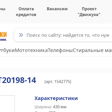
ны
Оплата
Вакансии
Проект
кредитов
"Движуха"
утбуки
Мототехника
Телефоны
Стиральные м
20198-14
(арт.
1542775
)
Характеристики
Ширина
:
430
мм