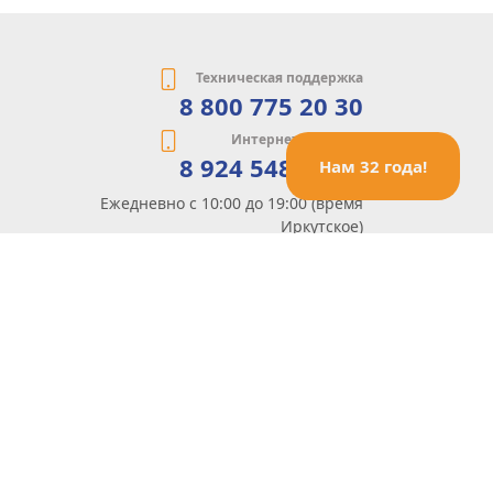
Техническая поддержка
8 800 775 20 30
Интернет-магазин
8 924 548 85 07
Нам 32 года!
Ежедневно с 10:00 до 19:00 (время
Иркутское)
Этот сайт защищен reCaptcha и Google
Политика конфиденциальности
и
Условия пользования
применяются
Политика Конфиденциальности