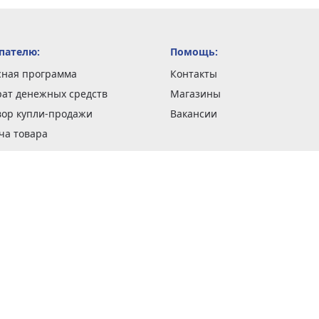
пателю:
Помощь:
сная программа
Контакты
рат денежных средств
Магазины
вор купли-продажи
Вакансии
ча товара
вка заказов
оформить заказ
 акции
н и возврат товара
рантии
та кредитов
рочные сертификаты
ка в кредит
тика конфиденциальности