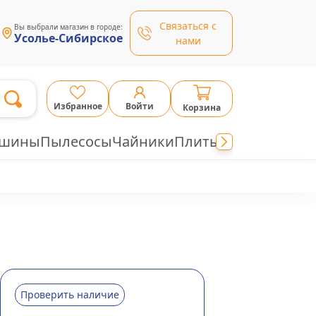
Связаться с
Вы выбрали магазин в городе:
Усолье-Сибирское
нами
Избранное
Войти
Корзина
ашины
Пылесосы
Чайники
Плиты
Проверить наличие