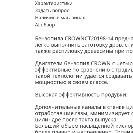
Характеристики
Задать вопрос
Наличие в магазинах
AI обзор
Бензопила CROWNCT20198-14 предназ
легко выполнить заготовку дров, сп
также распиловку древесины при пр
Двигатели бензопил CROWN с четыр
эффективные по сравнению с тради
такой технологии удается создават
мощностью в своем классе.
Высокая эффективность продувки:
Дополнительные каналы в стенке ци
отработавшие газы, минимизирует о
цилиндре после такта выпуска;
Больший объем насыщенной кислоро
более плавно и направленно. Топли