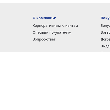
О компании:
Поку
Корпоративным клиентам
Бону
Оптовым покупателям
Возв
Вопрос-ответ
Дого
Выда
Доста
Как 
Наши
Обме
О га
Опла
Пода
Покуп
Поли