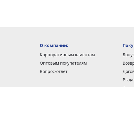
О компании:
Поку
Корпоративным клиентам
Бону
Оптовым покупателям
Возв
Вопрос-ответ
Дого
Выда
Доста
Как 
Наши
Обме
О га
Опла