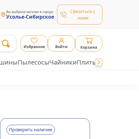
Связаться с
Вы выбрали магазин в городе:
Усолье-Сибирское
нами
Избранное
Войти
Корзина
ашины
Пылесосы
Чайники
Плиты
Проверить наличие