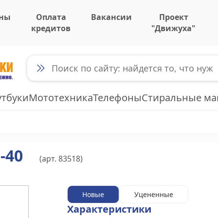
ны
Оплата
Вакансии
Проект
кредитов
"Движуха"
утбуки
Мототехника
Телефоны
Стиральные м
-40
(арт.
83518
)
Новые
Уцененные
Характеристики