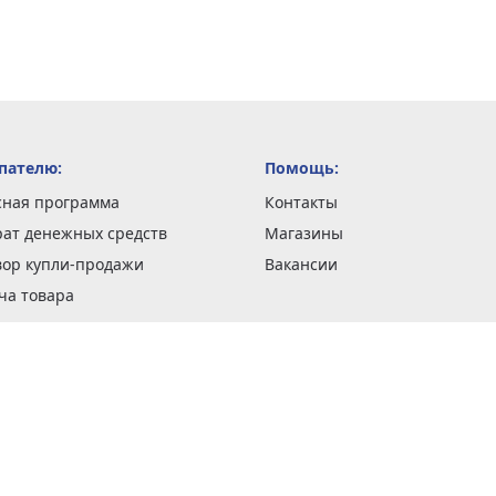
пателю:
Помощь:
сная программа
Контакты
рат денежных средств
Магазины
вор купли-продажи
Вакансии
ча товара
вка заказов
оформить заказ
 акции
н и возврат товара
рантии
та кредитов