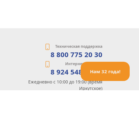
Техническая поддержка
8 800 775 20 30
Интернет-магазин
8 924 548 85 07
Нам 32 года!
Ежедневно с 10:00 до 19:00 (время
Иркутское)
Этот сайт защищен reCaptcha и Google
Политика конфиденциальности
и
Условия пользования
применяются
Политика Конфиденциальности