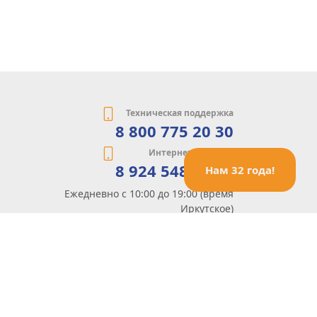
Техническая поддержка
8 800 775 20 30
Интернет-магазин
8 924 548 85 07
Нам 32 года!
Ежедневно с 10:00 до 19:00 (время
Иркутское)
Этот сайт защищен reCaptcha и Google
Политика конфиденциальности
и
Условия пользования
применяются
Политика Конфиденциальности