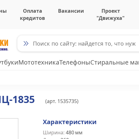
ны
Оплата
Вакансии
Проект
кредитов
"Движуха"
утбуки
Мототехника
Телефоны
Стиральные м
ПЦ-1835
(арт.
1535735
)
Характеристики
Ширина
:
480
мм