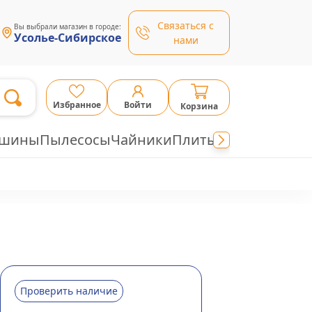
Связаться с
Вы выбрали магазин в городе:
Усолье-Сибирское
нами
Избранное
Войти
Корзина
ашины
Пылесосы
Чайники
Плиты
Проверить наличие