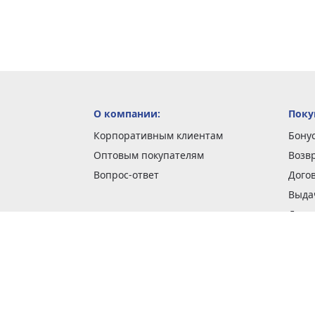
О компании:
Поку
Корпоративным клиентам
Бону
Оптовым покупателям
Возв
Вопрос-ответ
Дого
Выда
Доста
Как 
Наши
Обме
О га
Опла