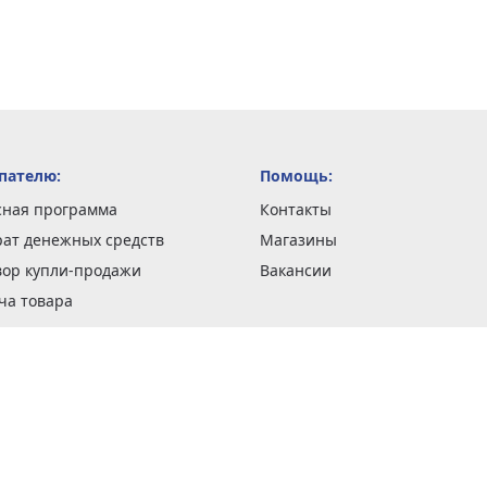
пателю:
Помощь:
сная программа
Контакты
рат денежных средств
Магазины
вор купли-продажи
Вакансии
ча товара
вка заказов
оформить заказ
 акции
н и возврат товара
рантии
та кредитов