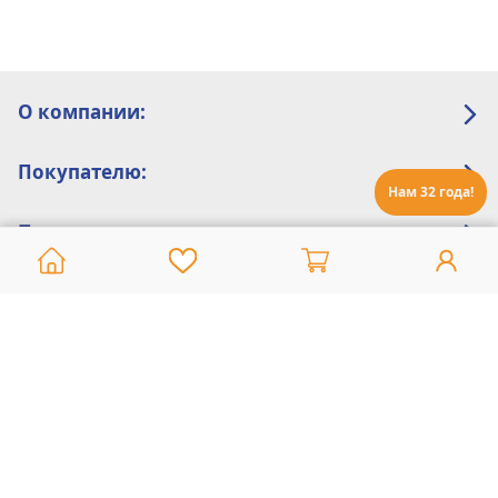
О компании:
Покупателю:
Нам 32 года!
Помощь:
Техническая поддержка
8 800 775 20 30
Интернет-магазин
8 924 548 85 07
Ежедневно с 10:00 до 19:00 (время Иркутское)
Этот сайт защищен reCaptcha и Google
Политика конфиденциальности
и
Условия пользования
применяются