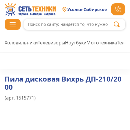
Усолье-Сибирское
Холодильники
Телевизоры
Ноутбуки
Мототехника
Теле
Пила дисковая Вихрь ДП-210/20
00
(арт.
1515771
)