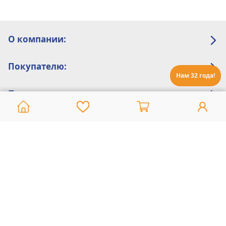
О компании:
Покупателю:
Нам 32 года!
Помощь:
Техническая поддержка
8 800 775 20 30
Интернет-магазин
8 924 548 85 07
Ежедневно с 10:00 до 19:00 (время Иркутское)
Этот сайт защищен reCaptcha и Google
Политика конфиденциальности
и
Условия пользования
применяются