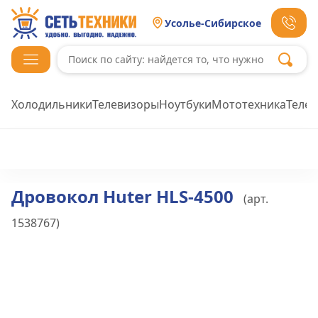
Усолье-Сибирское
Холодильники
Телевизоры
Ноутбуки
Мототехника
Теле
Дровокол Huter HLS-4500
(арт.
1538767
)