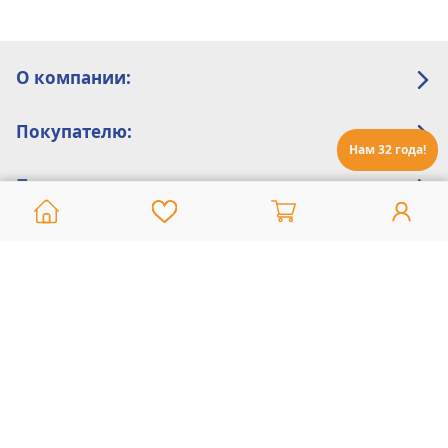
О компании:
Покупателю:
Нам 32 года!
Помощь:
Техническая поддержка
8 800 775 20 30
Интернет-магазин
8 924 548 85 07
Ежедневно с 10:00 до 19:00 (время Иркутское)
Этот сайт защищен reCaptcha и Google
Политика конфиденциальности
и
Условия пользования
применяются