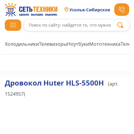
Усолье-Сибирское
Холодильники
Телевизоры
Ноутбуки
Мототехника
Теле
Дровокол Huter HLS-5500H
(арт.
1524957
)