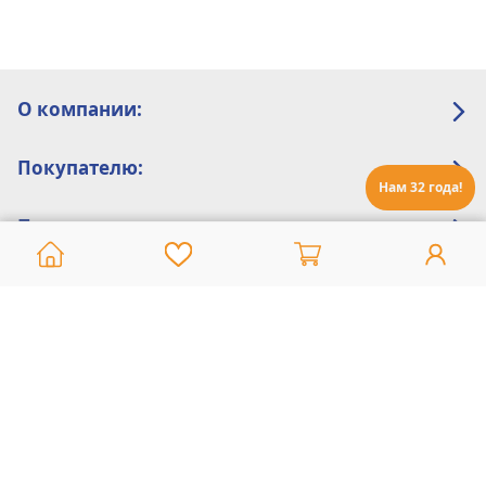
О компании:
Покупателю:
Нам 32 года!
Помощь:
Техническая поддержка
8 800 775 20 30
Интернет-магазин
8 924 548 85 07
Ежедневно с 10:00 до 19:00 (время Иркутское)
Этот сайт защищен reCaptcha и Google
Политика конфиденциальности
и
Условия пользования
применяются