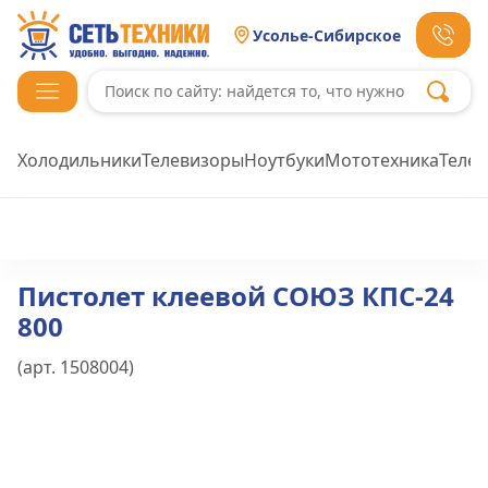
Усолье-Сибирское
Холодильники
Телевизоры
Ноутбуки
Мототехника
Теле
Пистолет клеевой СОЮЗ КПС-24
800
(арт.
1508004
)