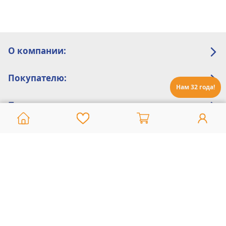
О компании:
Покупателю:
Нам 32 года!
Помощь:
Техническая поддержка
8 800 775 20 30
Интернет-магазин
8 924 548 85 07
Ежедневно с 10:00 до 19:00 (время Иркутское)
Этот сайт защищен reCaptcha и Google
Политика конфиденциальности
и
Условия пользования
применяются