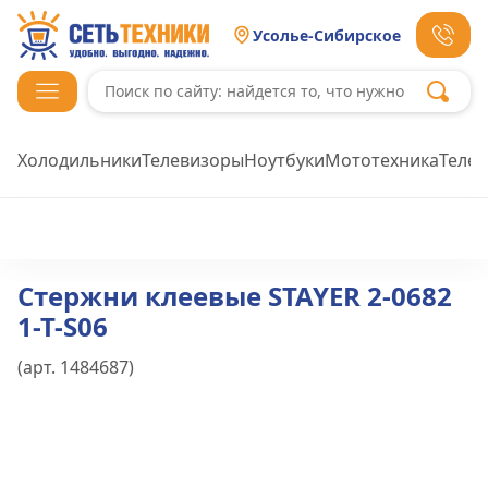
Усолье-Сибирское
Холодильники
Телевизоры
Ноутбуки
Мототехника
Теле
Стержни клеевые STAYER 2-0682
1-T-S06
(арт.
1484687
)