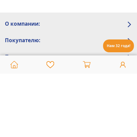
О компании:
Покупателю:
Нам 32 года!
Помощь:
Техническая поддержка
8 800 775 20 30
Интернет-магазин
8 924 548 85 07
Ежедневно с 10:00 до 19:00 (время Иркутское)
Этот сайт защищен reCaptcha и Google
Политика конфиденциальности
и
Условия пользования
применяются