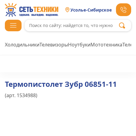
Усолье-Сибирское
Холодильники
Телевизоры
Ноутбуки
Мототехника
Теле
Термопистолет Зубр 06851-11
(арт.
1534988
)