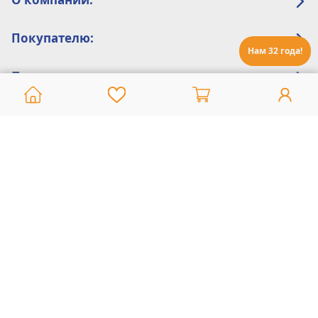
Покупателю:
Нам 32 года!
Помощь:
Техническая поддержка
8 800 775 20 30
Интернет-магазин
8 924 548 85 07
Ежедневно с 10:00 до 19:00 (время Иркутское)
Этот сайт защищен reCaptcha и Google
Политика конфиденциальности
и
Условия пользования
применяются
Политика Конфиденциальности