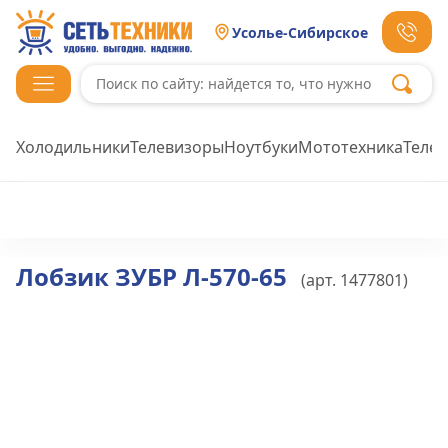
Усолье-Сибирское
Холодильники
Телевизоры
Ноутбуки
Мототехника
Теле
Лобзик ЗУБР Л-570-65
(арт.
1477801
)