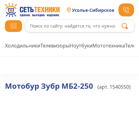
Усолье-Сибирское
Холодильники
Телевизоры
Ноутбуки
Мототехника
Теле
Мотобур Зубр МБ2-250
(арт.
1540550
)