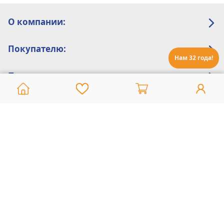
О компании:
Покупателю:
Нам 32 года!
Помощь:
Техническая поддержка
8 800 775 20 30
Интернет-магазин
8 924 548 85 07
Ежедневно с 10:00 до 19:00 (время Иркутское)
Этот сайт защищен reCaptcha и Google
Политика конфиденциальности
и
Условия пользования
применяются